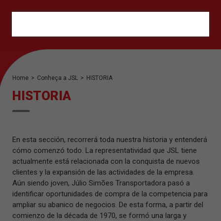
ORÇAMENTO
Home
>
Conheça a JSL
>
HISTORIA
HISTORIA
En esta sección, recorrerá toda nuestra historia y entenderá
cómo comenzó todo. La representatividad que JSL tiene
actualmente está relacionada con la conquista de nuevos
clientes y la expansión de las actividades de la empresa.
Aún siendo joven, Júlio Simões Transportadora pasó a
identificar oportunidades de compra de la competencia para
ampliar su abanico de negocios. De esta forma, a partir del
comienzo de la década de 1970, se formó una larga y