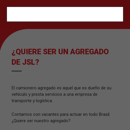
ORÇAMENTO
¿QUIERE SER UN AGREGADO
DE JSL?
El camionero agregado es aquel que es dueño de su
vehículo y presta servicios a una empresa de
transporte y logística.
Contamos con vacantes para actuar en todo Brasil.
¿Quiere ser nuestro agregado?