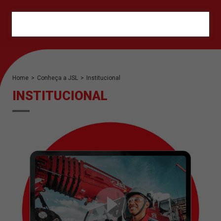
ORÇAMENTO
Home
>
Conheça a JSL
>
Institucional
INSTITUCIONAL