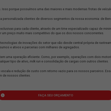
adas do país. Isso porque possuímos uma das maiores e mais mod
mos de forma personalizada clientes de diversos segmentos da 
operações exclusivas para cada cliente, através de um time espe
udo isso, por um preço muito mais competitivo do que os dos no
recentes tecnologias de inovações do setor que vão desde centr
scala de insumos e ativos e parcerias com milhares de agregado
ntes, a JSL tem uma operação eficiente. Como, por exemplo, ope
ana para qualquer tipo de ativo,
milk run
e consolidação de cargas
ganhos de escala e redução de custo com retorno vazio para os n
o de cada um de nossos clientes.