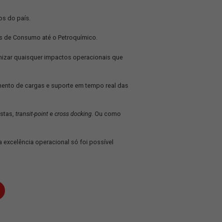
ernas frotas de veículos do país.
nossa economia: de Bens de Consumo até o Petroquímico.
cializado capaz de minimizar quaisquer impactos operacionais qu
ssos concorrentes.
al própria de rastreamento de cargas e suporte em tempo real 
s.
rações com dois motoristas,
transit-point
e
cross docking
. Ou como
 com outros clientes.
ossos parceiros. Essa excelência operacional só foi possível