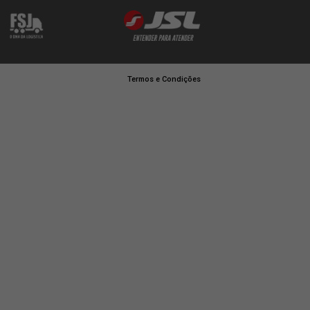
OUTROS LINKS
AS
INTRANET
WEBMAIL
PORTAL DO COLABORADOR
GESTÃO DE FROTAS
ITIES
AVISO DE PRIVACIDADE
POLÍTICA DE GESTÃO
INTEGRADA
CONFORMIDADE E LGPD