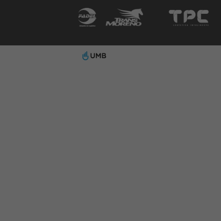
MATRIZ
Rua Doutor Renato Paes de Barros, 10
13º andar - Itaim Bibi – São Paulo/SP -
CEP: 04530-001
Telefone:
+55 (11) 3154-4000
+55 (11) 2377-7000
FALE COM O NOSSO SAC
0800 01 95 755