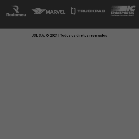
SERVIÇOS
CONHEÇA A JSL
NOSSA GENTE
17
TRANSPORTE DE CARG
SALA DE IMPRENSA
LOGÍSTICA INTERNA
ARMAZENAGEM
INVESTIDORES
DISTRIBUIÇÃO URBANA
INSTITUTO JULIO SIMÕES
LOGÍSTICA DE COMMOD
CONFORMIDADE
FRETAMENTO
SUSTENTABILIDADE