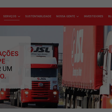
ÇA A JSL
SERVIÇOS
SUSTENTABILIDADE
NOSSA GENTE
de Cargas
OPERAÇÕES
EQUIPE
DA
POR UM
TITIVO.