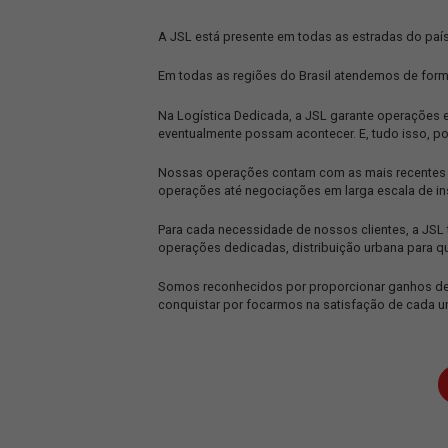
A JSL está presente em todas as estr
Em todas as regiões do Brasil atende
Na Logística Dedicada, a JSL garante 
eventualmente possam acontecer. E, t
Nossas operações contam com as mais 
operações até negociações em larga e
Para cada necessidade de nossos clie
operações dedicadas, distribuição urb
Somos reconhecidos por proporcionar 
conquistar por focarmos na satisfaçã