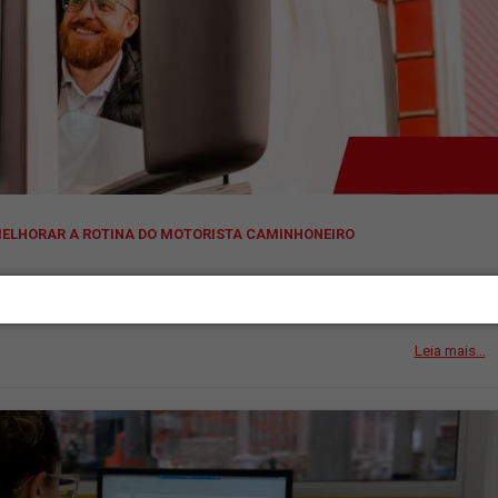
UE É IMPORTANTE PARA O SETOR DE LOGÍSTICA?
cavalinho mecânico para agregar? Neste artigo, conheça as vanta