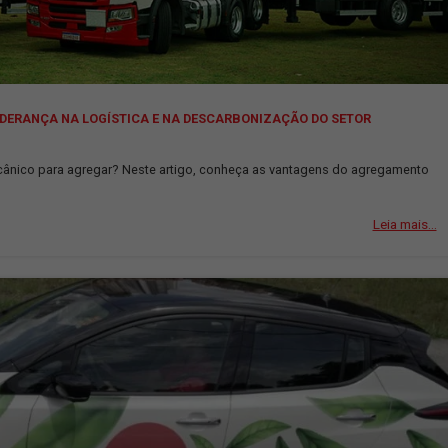
 REFORÇA LIDERANÇA NA LOGÍSTICA E NA DESCARBONIZAÇÃO 
cavalinho mecânico para agregar? Neste artigo, conheça as vanta