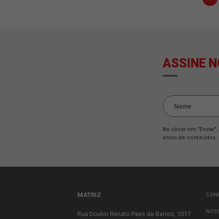
O QUE É WMS E QUAL A SUA 
15 de set de 2023
Quer adquirir ou já possuí um 
de um dos veículos mai...