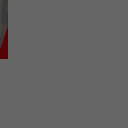
O
gens do agregamento
Leia mais...