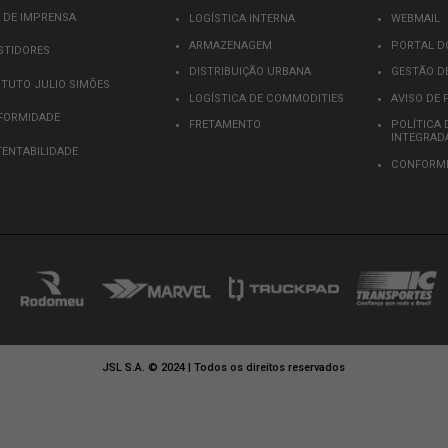
1
2
3
…
9
>>
INE NOSSA NEWSLETTER
 em "Enviar", confirmo que li e aceito a
Política de privacidade
e autori
 conteúdos.