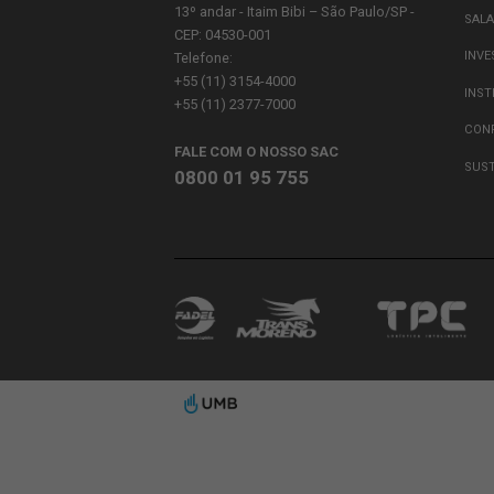
ASS
Ao clicar
envio de