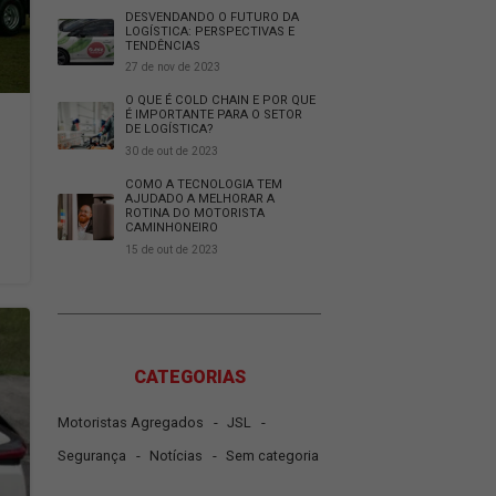
JSL é destaque na Exam
reforça liderança na logí
na descarbonização do 
20 de fev de 2026
DESVENDANDO O FUTUR
LOGÍSTICA: PERSPECTIV
TENDÊNCIAS
27 de nov de 2023
O QUE É COLD CHAIN E 
É IMPORTANTE PARA O 
DE LOGÍSTICA?
DO SETOR
30 de out de 2023
COMO A TECNOLOGIA T
gens do agregamento
AJUDADO A MELHORAR 
ROTINA DO MOTORISTA
CAMINHONEIRO
Leia mais...
15 de out de 2023