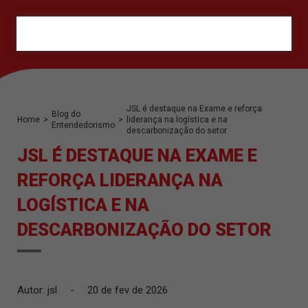
ORÇAMENTO
JSL é destaque na Exame e reforça
Blog do
Home
>
>
liderança na logística e na
Entendedorismo
descarbonização do setor
JSL É DESTAQUE NA EXAME E
REFORÇA LIDERANÇA NA
LOGÍSTICA E NA
DESCARBONIZAÇÃO DO SETOR
Autor: jsl
-
20 de fev de 2026