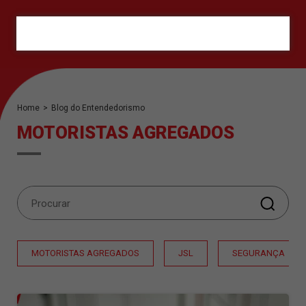
ORÇAMENTO
Home
>
Blog do Entendedorismo
MOTORISTAS AGREGADOS
MOTORISTAS AGREGADOS
JSL
SEGURANÇA