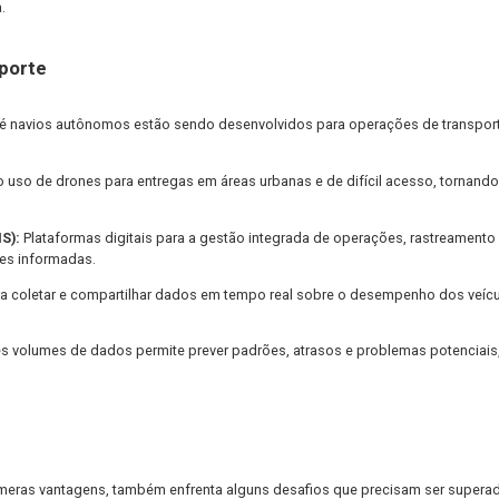
obra. Rotas mais eficientes e otimização de veículos também co
 avançados de detecção e controle, a automação pode ajudar a p
 especialmente relevante no setor de transporte, onde acidentes
omação fornece uma maior visibilidade dos processos de transpo
orias e uma melhor gestão da cadeia de suprimentos.
imização das rotas e a condução mais eficiente resultam em um
al reduzida.
no Transporte
 aéreos e até navios autônomos estão sendo desenvolvidos para
plorando o uso de drones para entregas em áreas urbanas e de di