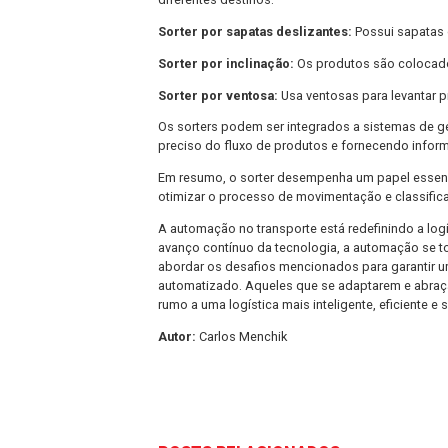
Resistência Cultural:
A automação pod
empregos por máquinas.
Segurança Cibernética:
Sistemas aut
robustas.
SORTER
: Os sorters são amplamente u
processo de separação e roteamento d
atendimento de pedidos.
Existem diferentes tipos de sorters 
Sorter por correia:
Os produtos são t
meio de mecanismos de seleção.
Sorter por roletes:
Utiliza roletes m
classificação.
Sorter por bandejas:
Os produtos são
diferentes destinos.
Sorter por sapatas deslizantes:
Poss