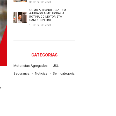
27 de nov de 2023
O QUE É COLD CHAIN E 
É IMPORTANTE PARA O 
DE LOGÍSTICA?
30 de out de 2023
COMO A TECNOLOGIA T
AJUDADO A MELHORAR 
ROTINA DO MOTORISTA
CAMINHONEIRO
15 de out de 2023
CATEGORIAS
-
-
Motoristas Agregados
JSL
-
-
Segurança
Notícias
Sem ca
a no transporte de