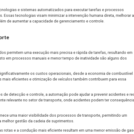
duzir custos, otimizar processos e melhorar a experiência do clien
nhado um papel crucial na transformação dessa indústria, poss
erenciamento de fluxos logísticos. Neste artigo, exploraremos o q
ndo a logística.
sporte?
ao uso de tecnologias e sistemas automatizados para executar ta
 passageiros. Essas tecnologias visam minimizar a intervenção hu
e acidentes, além de aumentar a capacidade de gerenciamento e con
o Transporte
automatizados permitem uma execução mais precisa e rápida de t
de tempo gasto em processos manuais e menor tempo de inativid
 reduzir significativamente os custos operacionais, desde a ec