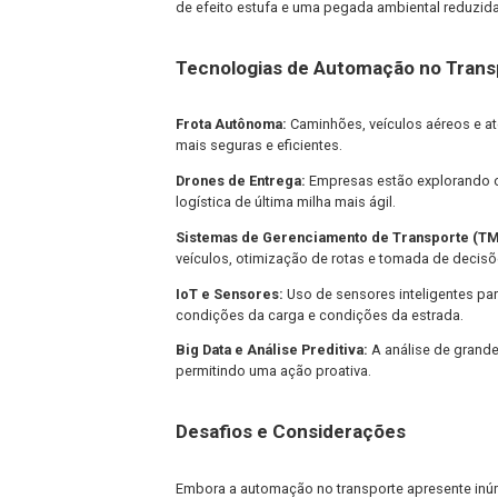
diminuição da necessidade de mão de 
redução.
Melhoria na Segurança:
Com sistemas
a ocorrência de erros humanos. Isso é
graves.
Rastreabilidade e Visibilidade:
A aut
rastreamento mais preciso das mercad
Redução do Impacto Ambiental:
A ot
de efeito estufa e uma pegada ambient
Tecnologias de Automação 
Frota Autônoma:
Caminhões, veículos
mais seguras e eficientes.
Drones de Entrega:
Empresas estão ex