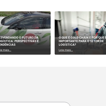
o colocados em superfícies inclinadas e movem-se por gravidade
 levantar produtos e direcioná-los para as saídas corretas.
stemas de gerenciamento de armazém e software de rastreamento,
ecendo informações em tempo real sobre o status das encomendas
el essencial na logística moderna, ajudando a melhorar a eficiên
e classificação de produtos.
nindo a logística, oferecendo uma infinidade de benefícios para 
ação se tornará cada vez mais presente na indústria logística. No
 garantir uma transição segura e bem-sucedida para essa nova e
em e abraçarem essas mudanças estarão em posição privilegiada
eficiente e sustentável.