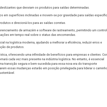
e encontrar resistência por parte dos colaboradores, que podem
omatizados são vulneráveis a ataques cibernéticos, exigindo me
tilizados em centros de distribuição, armazéns e empresas de logí
e mercadorias. Eles ajudam a acelerar o fluxo de produtos e mel
disponíveis, incluindo:
ransportados em correias transportadoras e são desviados para 
otorizados para mover os produtos para as saídas corretas com b
 colocados em bandejas que se movem ao longo de trilhos e sã
ui sapatas deslizantes que desviam os produtos para saídas det