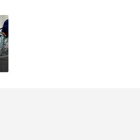
 para saídas específicas.
 permitindo um controle
.
cia, reduzir erros e
empresas e clientes. Com o
 entanto, é essencial
ra do transporte
 para liderar o caminho