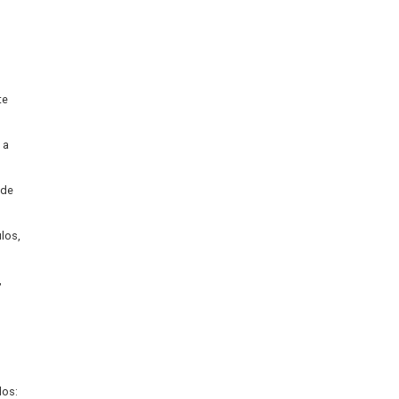
ntribuem para essa
revenir acidentes e reduzir
 podem ter consequências
rte, permitindo um
a menor emissão de gases
 operações de transporte
fícil acesso, tornando a