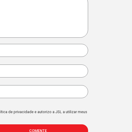
DESVENDANDO O FUTURO DA
O QUE É C
LOGÍSTICA: PERSPECTIVAS E
IMPORTAN
TENDÊNCIAS
LOGÍSTIC
Leia mais...
Leia mais...
ÁRIO