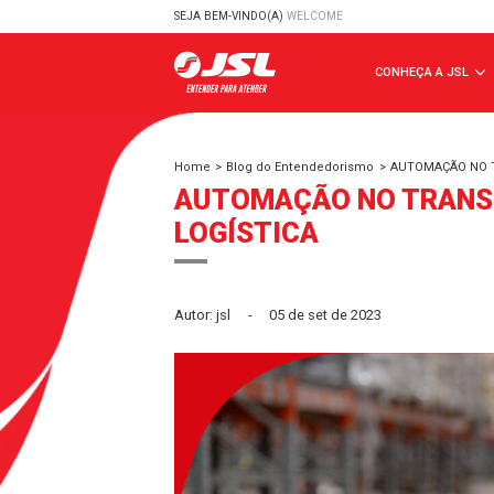
SEJA BEM-VINDO(A)
WELCOME
CONHE
Home
>
Blog do Entendedorismo
>
AUTO
AUTOMAÇÃO NO T
LOGÍSTICA
Autor: jsl
-
05 de set de 2023