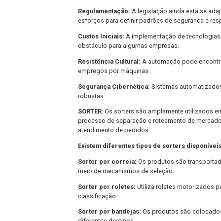
logística de última milha mais ágil.
Sistemas de Gerenciamento de Tran
veículos, otimização de rotas e toma
IoT e Sensores:
Uso de sensores inte
condições da carga e condições da es
Big Data e Análise Preditiva:
A anális
permitindo uma ação proativa.
Desafios e Considerações
Embora a automação no transporte ap
Regulamentação:
A legislação ainda 
esforços para definir padrões de segu
Custos Iniciais:
A implementação de te
obstáculo para algumas empresas.