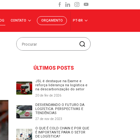
INVESTIDORES
BLOG
CONTATO
ORÇAMENTO
P
 A
ÚLTIMOS POSTS
JSL é destaque na Exam
reforça liderança na logí
na descarbonização do 
20 de fev de 2026
DESVENDANDO O FUTUR
LOGÍSTICA: PERSPECTIV
TENDÊNCIAS