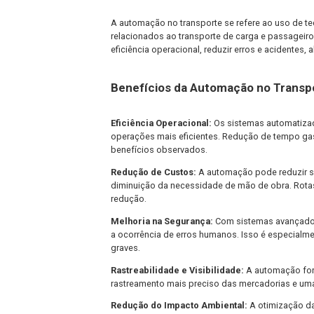
mercadorias é um fator crítico para re
automação no transporte tem desempe
mais inteligente e inovadora para o g
transporte e como ela está revoluciona
O que é Automação no Tran
A automação no transporte se refere 
relacionados ao transporte de carga e
eficiência operacional, reduzir erros 
Benefícios da Automação n
Eficiência Operacional:
Os sistemas 
operações mais eficientes. Redução 
benefícios observados.
Redução de Custos:
A automação pode