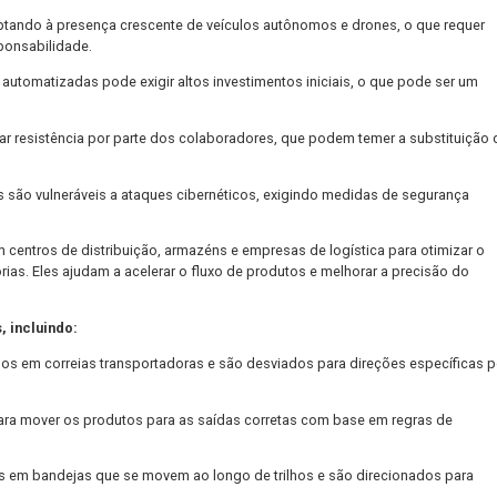
sporte (TMS):
Plataformas digitais para a gestão integrada de o
da de decisões informadas.
ligentes para coletar e compartilhar dados em tempo real sobre 
trada.
e de grandes volumes de dados permite prever padrões, atrasos 
resente inúmeras vantagens, também enfrenta alguns desafios qu
está se adaptando à presença crescente de veículos autônomos e
rança e responsabilidade.
cnologias automatizadas pode exigir altos investimentos iniciai