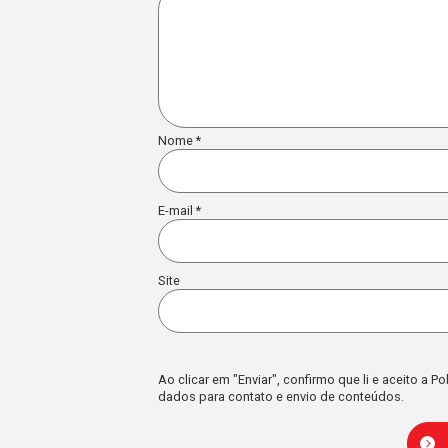
POSTS RELACIONADOS
JSL É DESTAQUE NA EXAME E
REFORÇA LIDERANÇA NA
LOGÍSTICA E NA
DESCARBONIZAÇÃO DO SETOR
Leia mais...
DEIXE UM COMENT