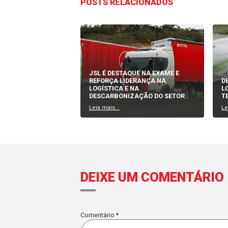
Sorter por inclinação:
Os produtos sã
Sorter por ventosa:
Usa ventosas para
Os sorters podem ser integrados a si
preciso do fluxo de produtos e forn
Em resumo, o sorter desempenha um pap
otimizar o processo de movimentação 
A automação no transporte está redefi
avanço contínuo da tecnologia, a autom
abordar os desafios mencionados para
automatizado. Aqueles que se adaptar
rumo a uma logística mais inteligente, 
Autor:
Carlos Menchik