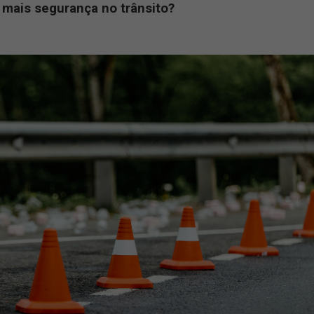
 estava bateu na traseira de um caminhão., após supostamente o 
segurança. O fato é que isso acontece com bastante frequência e
 de Acidentes, do Ministério da Infraestrutura, só no ano de 20
de 68 mil pessoas sofreram ferimentos graves e 15 mil morreram, n
sos foram registrados como estado desconhecido.
a um faça a sua parte para trazer mais
segurança no trânsito
, po
a trazer mais segurança no trânsito?