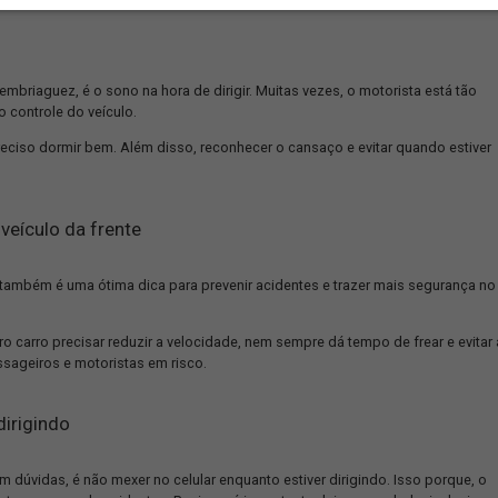
 para tornar o trânsito mais seguro é a utilização de cinto de se
e ajuda a reduzir suas consequências, visto que seguram o corpo
contra o painel ou o volante.
o não esteja utilizando esse equipamento, em alguns casos de ac
, o que pode ser fatal.
to de segurança, tanto para sua proteção quanto para não tomar mul
alizado a pagar R$ 195 de multa, caso o motorista e os passageiro
gos quanto para pequenos.