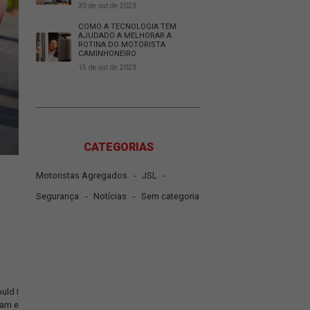
27 de nov de 2023
O QUE É COLD CHAIN E 
É IMPORTANTE PARA O 
DE LOGÍSTICA?
30 de out de 2023
COMO A TECNOLOGIA T
AJUDADO A MELHORAR 
ROTINA DO MOTORISTA
CAMINHONEIRO
15 de out de 2023
CATEGORIAS
-
-
Motoristas Agregados
JSL
-
-
Segurança
Notícias
Sem ca