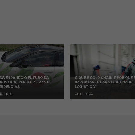
cidentes, sem dúvidas, é não mexer no celular enquanto estiver dir
 do motorista e causas de acidentes. Por isso, é importante deixa
idamente, pois isso pode fazer com que você acabe se distrain
s pedestres e motociclistas
es no trânsito, sem dúvidas, são os pedestres e motociclistas, v
tro veículo pode oferecer, por exemplo. Por esse motivo, ao tra
o redobrada.
nção nas sinalizações no trânsito e sinalizar também, quando for 
 na prevenção de acidentes
a sério. Para nós, segurança é um valor inegociável, e seguimos 
endo colaboradores, terceiros e agregados.