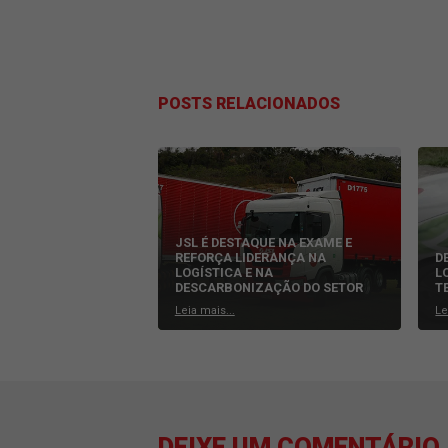
Uma das principais dicas para evitar a
aparelho é uma das maiores distrações
um lugar onde não possui acesso rap
notificações.
Tome bastante cuidado com o
As pessoas mais vulneráveis a acident
mesma estabilidade que um carro ou ou
estão, o motorista precisa ter atençã
Além disso, é fundamental prestar ate
Ações da JSL que ajudam
Aqui na JSL levamos esse tema muito 
em todas as nossas operações, envolv