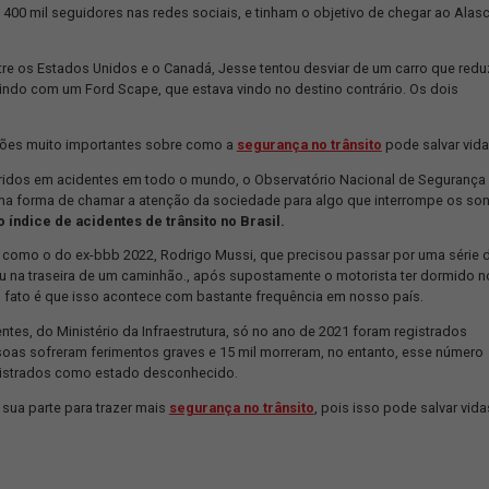
022, tivemos uma triste notícia que impactou muitas pessoas, rep
redes sociais. O influenciador Jesse Kozechen, morador de Balneá
stey, sofreram um acidente de carro e tiveram os seus sonhos int
jeto chamado Shurastey ou Shuraigow, como uma referência à músic
The Clash. O influencer e seu fiel companheiro deixaram uma legiã
 cerca de 400 mil seguidores nas redes sociais, e tinham o obje
go.
ronteira entre os Estados Unidos e o Canadá, Jesse tentou desvia
cabou colidindo com um Ford Scape, que estava vindo no destino 
para reflexões muito importantes sobre como a
segurança no tr
 mortos e feridos em acidentes em todo o mundo, o Observatório
lo
,
como uma forma de chamar a atenção da sociedade para algo
 que é o
alto índice de acidentes de trânsito no Brasil.
sos outros, como o do ex-bbb 2022, Rodrigo Mussi, que precisou