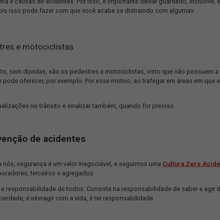
, além da embriaguez, é o sono na hora de dirigir. Muitas vezes, 
e e perde o controle do veículo.
carro, é preciso dormir bem. Além disso, reconhecer o cansaço e
tes.
uada do veículo da frente
o da frente também é uma ótima dica para prevenir acidentes e t
, se o outro carro precisar reduzir a velocidade, nem sempre dá t
todos os passageiros e motoristas em risco.
 estiver dirigindo