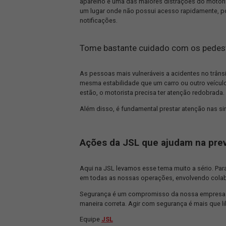
Uma das principais causas de acidentes
cansado que acaba dormindo ao volant
Por esse motivo, quando se conduz um 
assim, também ajuda a prevenir aciden
Mantenha uma distância adeq
Manter a distância adequada do veícul
trânsito.
Isso porque, quando está muito próximo
batida, o que pode colocar a vida de 
Não mexa no celular enquanto