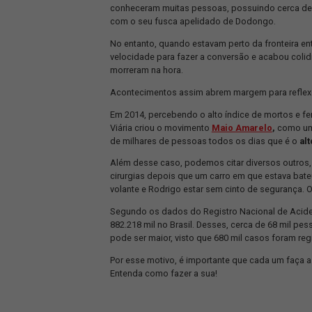
Na segunda-feira, dia 23 de maio de 2
multimidiáticos, principalmente, nas 
Santa Catarina, e seu cachorro, Shura
completá-los.
Partindo em 2017, deu início a um pro
Go (Devo ficar ou devo ir), da banda 
conheceram muitas pessoas, possuindo
com o seu fusca apelidado de Dodon
No entanto, quando estavam perto da f
velocidade para fazer a conversão e a
morreram na hora.
Acontecimentos assim abrem margem 
Em 2014, percebendo o alto índice de
Viária criou o movimento
Maio Amare
de milhares de pessoas todos os dias
Além desse caso, podemos citar diver