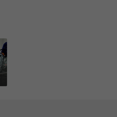
igindo. Isso porque, o
r guardado, inclusive, em
do com algumas
isto que não possuem a
fegar em áreas em que eles
preciso.
uma
Cultura Zero Acidentes