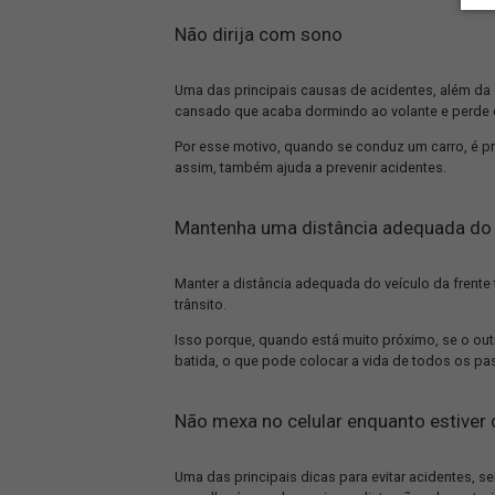
Usar cinto de segurança
Uma das primeiras atitudes importantes
evitar necessariamente o acidente, el
motorista e evita que eles se choquem 
Além disso, em altas velocidades, cas
de ser arremessado para fora do carro
Por isso, é fundamental utilizar o cin
segundo a legislação brasileira, é pen
Deve usá-lo tanto para percursos lon
Não dirija com sono