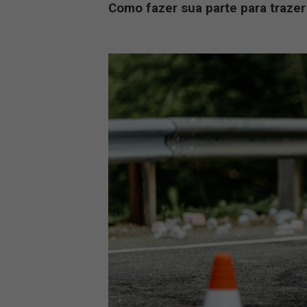
cirurgias depois que um carro em que
volante e Rodrigo estar sem cinto de 
Segundo os dados do Registro Nacional
882.218 mil no Brasil. Desses, cerca 
pode ser maior, visto que 680 mil ca
Por esse motivo, é importante que cad
Entenda como fazer a sua!
Como fazer sua parte par