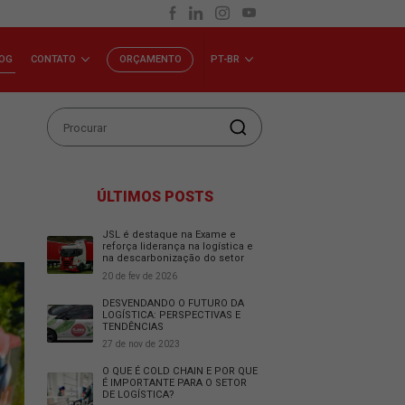
INVESTIDORES
BLOG
CONTATO
ORÇAMENTO
P
VIDAS
ÚLTIMOS POSTS
JSL é destaque na Exam
reforça liderança na logí
na descarbonização do 
20 de fev de 2026
DESVENDANDO O FUTUR
LOGÍSTICA: PERSPECTIV
TENDÊNCIAS