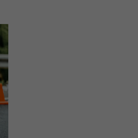
motorista ter dormido no
m nosso país.
21 foram registrados
o entanto, esse número
is isso pode salvar vidas.