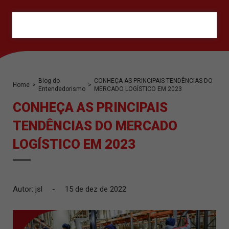
ORÇAMENTO
Blog do
CONHEÇA AS PRINCIPAIS TENDÊNCIAS DO
Home
>
>
Entendedorismo
MERCADO LOGÍSTICO EM 2023
CONHEÇA AS PRINCIPAIS
TENDÊNCIAS DO MERCADO
LOGÍSTICO EM 2023
Autor: jsl
-
15 de dez de 2022