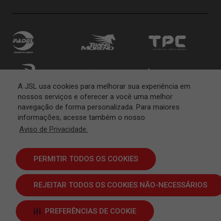
A JSL usa cookies para melhorar sua experiência em
nossos serviços e oferecer a você uma melhor
navegação de forma personalizada. Para maiores
informações, acesse também o nosso
Aviso de Privacidade.
PERMITIR TODOS OS COOKIES
REJEITAR TODOS OS COOKIES NÃO-NECESSÁRIOS
Termos e Condições
JSL S.A. © 2024 | Todos os direitos reservados
PREFERÊNCIAS DE COOKIE