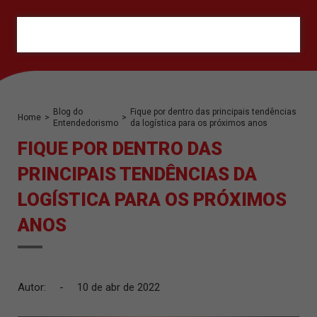
ORÇAMENTO
Blog do
Fique por dentro das principais tendências
Home
>
>
Entendedorismo
da logística para os próximos anos
FIQUE POR DENTRO DAS
PRINCIPAIS TENDÊNCIAS DA
LOGÍSTICA PARA OS PRÓXIMOS
ANOS
Autor:
-
10 de abr de 2022